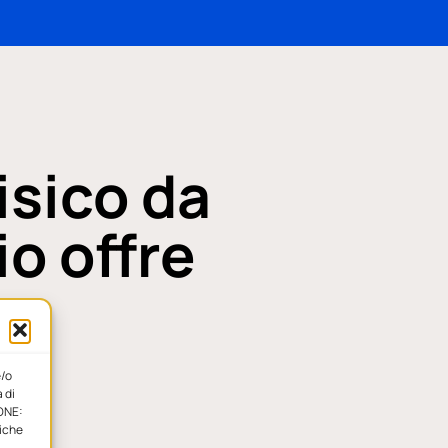
isico da
o offre
e/o
 di
TE
IONE:
tiche