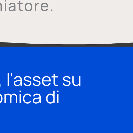
iatore.
 l'asset su
omica di