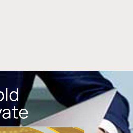
old
vate