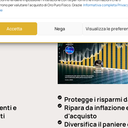
rono per valutare l'acquisto di Oro Puro Fisico. Grazie
Informativa completa Privac
ie
Accetta
Nega
Visualizza le prefere
Protegge i risparmi da
enti e
Ripara da inflazione 
ti
d'acquisto
Diversifica il panier