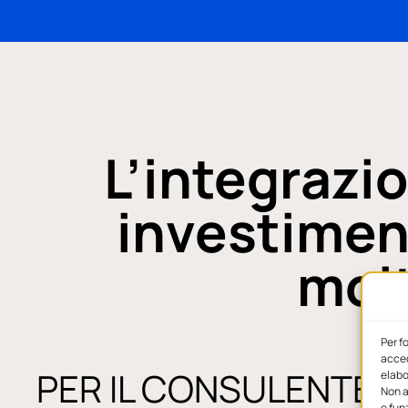
L’integrazio
investiment
molt
Per f
acced
PER IL CONSULENTE
elabo
Non a
e fun