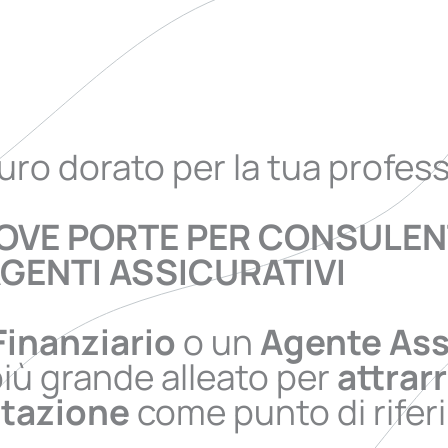
turo dorato per la tua profes
UOVE PORTE PER CONSULENT
GENTI ASSICURATIVI
inanziario
o un
Agente Ass
più grande alleato per
attrarr
utazione
come punto di riferi